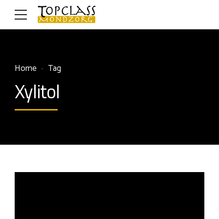
Home
Tag
Xylitol